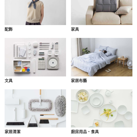
配飾
家具
文具
家居布藝
家居清潔
廚房用品・食具