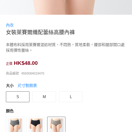
內衣
女裝萊賽爾纖配蕾絲高腰內褲
本體布料採用萊賽爾混紡材質，不悶熱，質地柔軟，腰部和腿部開口處
採用彈性蕾絲。
HK$48.00
正價
商品編號
4550584019470
大小
尺寸對照表
S
M
L
顏色