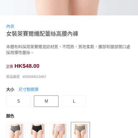
內衣
女裝萊賽爾纖配蕾絲高腰內褲
本體布料採用萊賽爾混紡材質，不悶熱，質地柔軟，腰部和腿部開口處
採用彈性蕾絲。
HK$48.00
正價
商品編號
4550584019487
大小
尺寸對照表
S
M
L
顏色