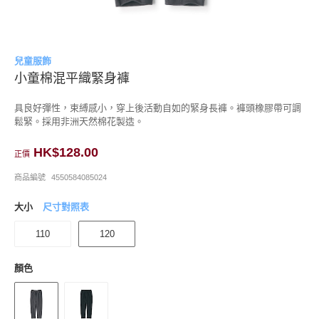
兒童服飾
小童棉混平織緊身褲
具良好彈性，束縛感小，穿上後活動自如的緊身長褲。褲頭橡膠帶可調
鬆緊。採用非洲天然棉花製造。
HK$128.00
正價
商品編號
4550584085024
大小
尺寸對照表
110
120
顏色