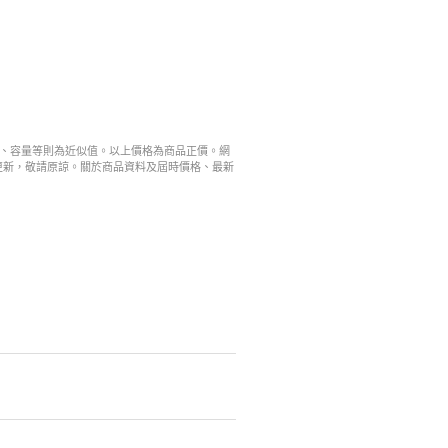
寸、容量等則為近似值。以上價格為商品正價。網
更新，敬請原諒。關於商品資料及屆時價格、最新
。