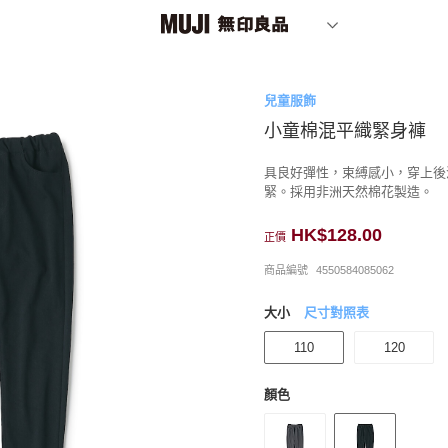
兒童服飾
小童棉混平織緊身褲
具良好彈性，束縛感小，穿上後
緊。採用非洲天然棉花製造。
HK$128.00
正價
商品編號
4550584085062
大小
尺寸對照表
110
120
顏色