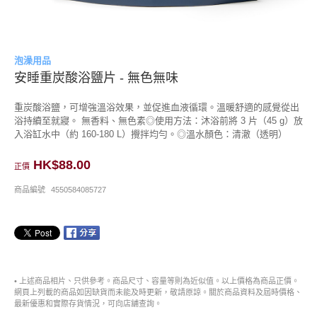
泡澡用品
安睡重炭酸浴鹽片 - 無色無味
重炭酸浴鹽，可增強溫浴效果，並促進血液循環。溫暖舒適的感覺從出
浴持續至就寢。 無香料、無色素◎使用方法：沐浴前將 3 片（45 g）放
入浴缸水中（約 160-180 L）攪拌均勻。◎溫水顏色：清澈（透明）
HK$88.00
正價
商品編號
4550584085727
• 上述商品相片、只供參考。商品尺寸、容量等則為近似值。以上價格為商品正價。
網頁上列載的商品如因缺貨而未能及時更新，敬請原諒。關於商品資料及屆時價格、
最新優惠和實際存貨情況，可向店舖查詢。