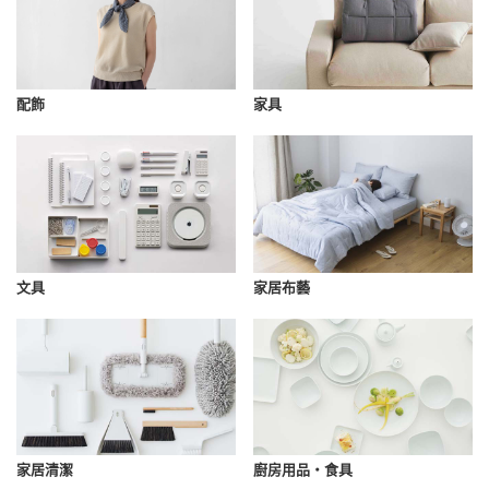
配飾
家具
文具
家居布藝
家居清潔
廚房用品・食具