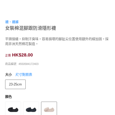
襪・襪褲
女裝棉混腳跟防滑隱形襪
平頭接縫。抑制汗臭味。容易損壞的腳趾尖位置使用額外的線加固。採
用非洲天然棉花製造。
HK$28.00
正價
商品編號
4550584172403
大小
尺寸對照表
23-25cm
顏色