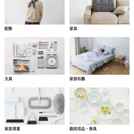
配飾
家具
文具
家居布藝
家居清潔
廚房用品・食具