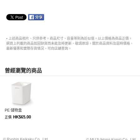
• 上述商品相片、只供參考。商品尺寸、容量等則為近似值。以上價格為商品正價。
網頁上列載的商品如因缺貨而未能及時更新，敬請原諒。關於商品資料及屆時價格、
最新優惠和實際存貨情況，可向店舖查詢。
曾經瀏覽的商品
PE 儲物盒
HK$65.00
正價
© Ryohin Keikaku Co., Ltd.
© MUJI (Hong Kong) Co., Ltd.