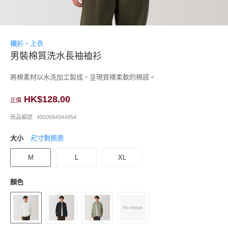
襯衫・上衣
男裝棉質洗水長袖裇衫
將棉素材以水洗加工製成，呈現質樸柔軟的棉感。
HK$128.00
正價
商品編號
4550584344954
大小
尺寸對照表
M
L
XL
顏色