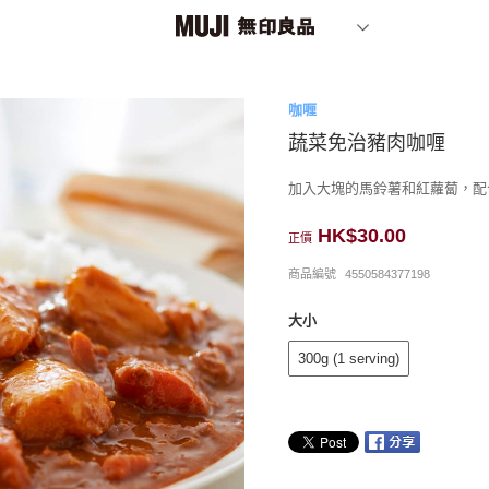
咖喱
蔬菜免治豬肉咖喱
加入大塊的馬鈴薯和紅蘿蔔，配
HK$30.00
正價
商品編號
4550584377198
大小
300g (1 serving)