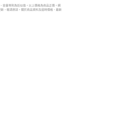
寸、容量等則為近似值。以上價格為商品正價。網
更新，敬請原諒。關於商品資料及屆時價格、最新
。