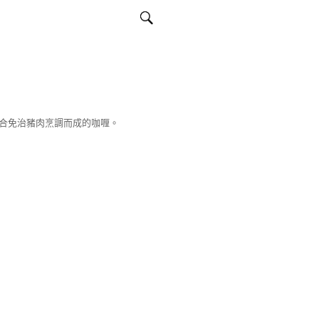
合免治豬肉烹調而成的咖喱。