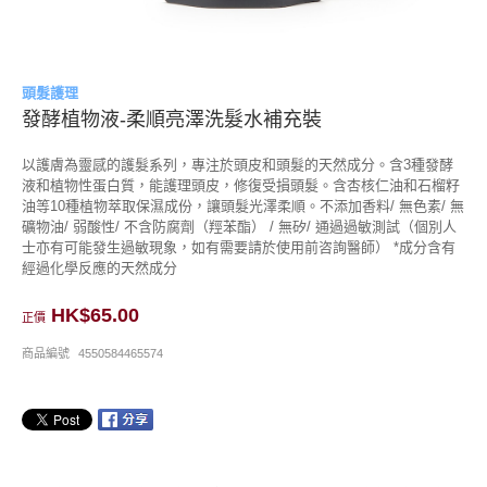
頭髮護理
發酵植物液-柔順亮澤洗髮水補充裝
以護膚為靈感的護髮系列，專注於頭皮和頭髮的天然成分。含3種發酵
液和植物性蛋白質，能護理頭皮，修復受損頭髮。含杏核仁油和石榴籽
油等10種植物萃取保濕成份，讓頭髮光澤柔順。不添加香料/ 無色素/ 無
礦物油/ 弱酸性/ 不含防腐劑（羥苯酯） / 無矽/ 通過過敏測試（個別人
士亦有可能發生過敏現象，如有需要請於使用前咨詢醫師） *成分含有
經過化學反應的天然成分
HK$65.00
正價
商品編號
4550584465574