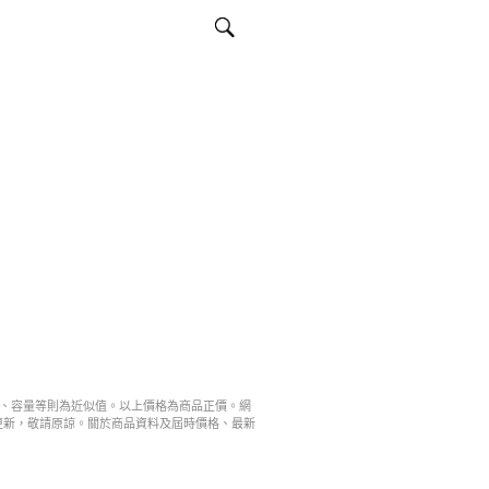
寸、容量等則為近似值。以上價格為商品正價。網
更新，敬請原諒。關於商品資料及屆時價格、最新
。