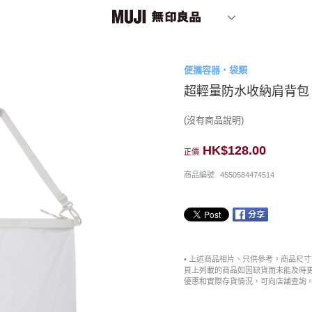
便攜容器・袋類
超輕量防水收納肩背包
(沒有商品說明)
HK$128.00
正價
商品編號
4550584474514
• 上述商品相片、只供參考。商品尺
頁上列載的商品如因缺貨而未能及時
優惠和實際存貨情況，可向店舖查詢