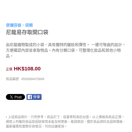
便攜容器・袋類
尼龍易存取開口袋
由尼龍織物製成的小袋，具有獨特的皺紋和彈性。 一邊可彎曲的設計，
方便確認內部並拿取物品。內有分類口袋，可整理化妝品和其他小物
品。
HK$108.00
正價
商品編號
4550584475849
• 上述商品相片、只供參考。商品尺寸、容量等則為近似值。以上價格為商品正價。
網頁上列載的商品如因缺貨而未能及時更新，敬請原諒。關於商品資料及屆時價格、
最新優惠和實際存貨情況，可向店舖查詢。