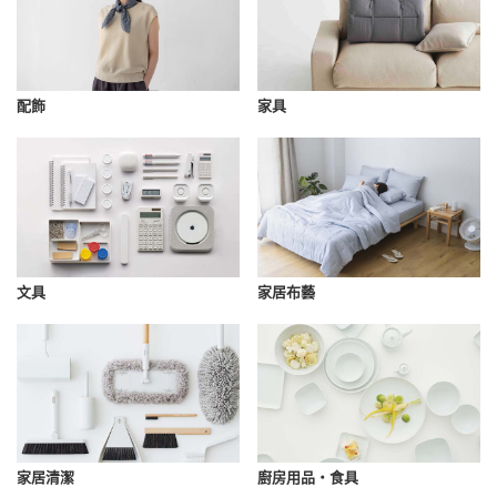
配飾
家具
文具
家居布藝
家居清潔
廚房用品・食具