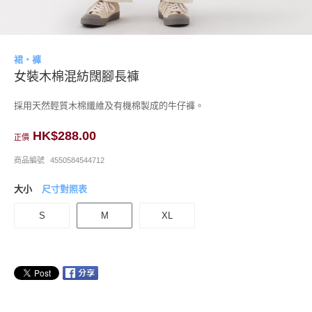
裙・褲
女裝木棉混紡闊腳長褲
採用天然輕質木棉纖維及有機棉製成的牛仔褲。
HK$288.00
正價
商品編號
4550584544712
大小
尺寸對照表
S
M
XL