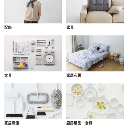
配飾
家具
文具
家居布藝
家居清潔
廚房用品・食具