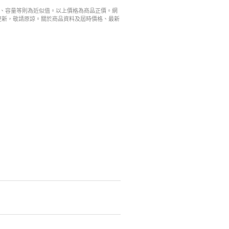
寸、容量等則為近似值。以上價格為商品正價。網
更新，敬請原諒。關於商品資料及屆時價格、最新
。