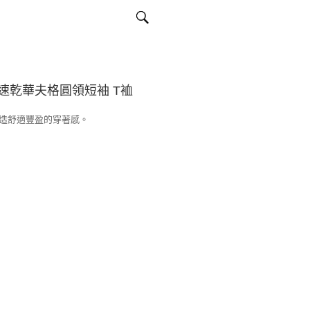
速乾華夫格圓領短袖 T裇
造舒適豐盈的穿著感。