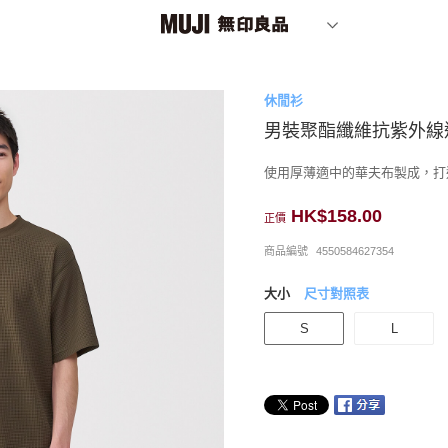
休閒衫
男裝聚酯纖維抗紫外線
使用厚薄適中的華夫布製成，打
HK$158.00
正價
商品編號
4550584627354
大小
尺寸對照表
S
L