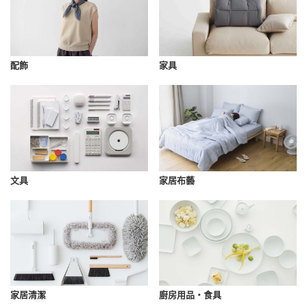
配飾
家具
文具
家居布藝
家居清潔
廚房用品・食具