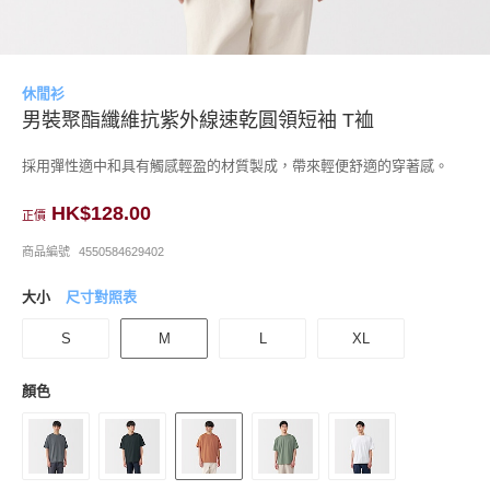
休閒衫
男裝聚酯纖維抗紫外線速乾圓領短袖 T裇
採用彈性適中和具有觸感輕盈的材質製成，帶來輕便舒適的穿著感。
HK$128.00
正價
商品編號
4550584629402
大小
尺寸對照表
S
M
L
XL
顏色