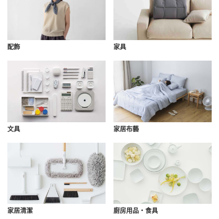
配飾
家具
文具
家居布藝
家居清潔
廚房用品・食具