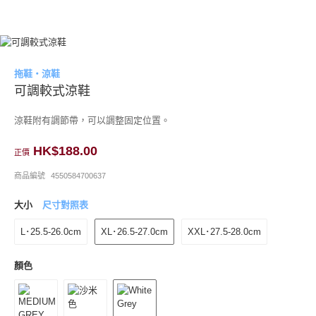
拖鞋・涼鞋
可調較式涼鞋
涼鞋附有調節帶，可以調整固定位置。
HK$188.00
正價
商品編號
4550584700637
大小
尺寸對照表
L･25.5-26.0cm
XL･26.5-27.0cm
XXL･27.5-28.0cm
顏色