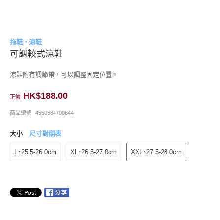
拖鞋・涼鞋
可調較式涼鞋
涼鞋附有調節帶，可以調整固定位置。
HK$188.00
正價
商品編號
4550584700644
大小
尺寸對照表
L･25.5-26.0cm
XL･26.5-27.0cm
XXL･27.5-28.0cm