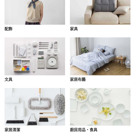
配飾
家具
文具
家居布藝
家居清潔
廚房用品・食具