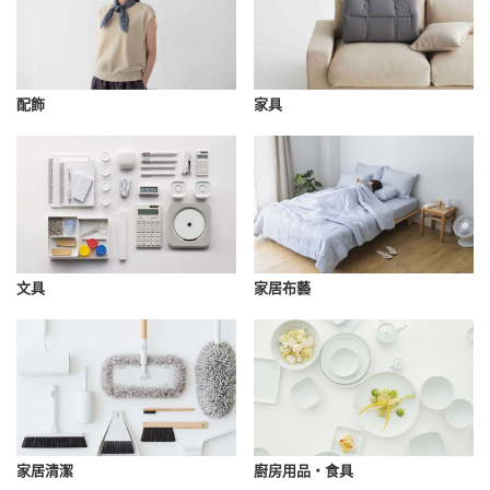
配飾
家具
文具
家居布藝
家居清潔
廚房用品・食具