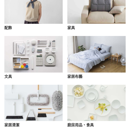
配飾
家具
文具
家居布藝
家居清潔
廚房用品・食具