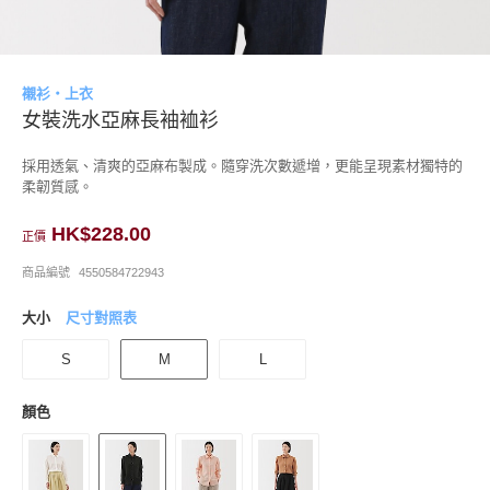
襯衫・上衣
女裝洗水亞麻長袖裇衫
採用透氣、清爽的亞麻布製成。隨穿洗次數遞增，更能呈現素材獨特的
柔韌質感。
HK$228.00
正價
商品編號
4550584722943
大小
尺寸對照表
S
M
L
顏色