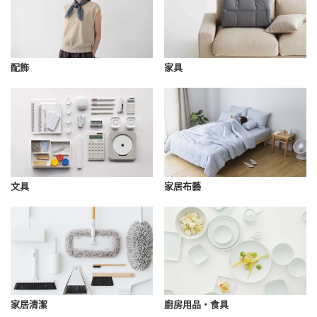
配飾
家具
文具
家居布藝
家居清潔
廚房用品・食具