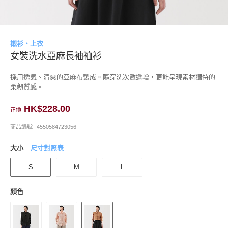
襯衫・上衣
女裝洗水亞麻長袖裇衫
採用透氣、清爽的亞麻布製成。隨穿洗次數遞增，更能呈現素材獨特的
柔韌質感。
HK$228.00
正價
商品編號
4550584723056
大小
尺寸對照表
S
M
L
顏色