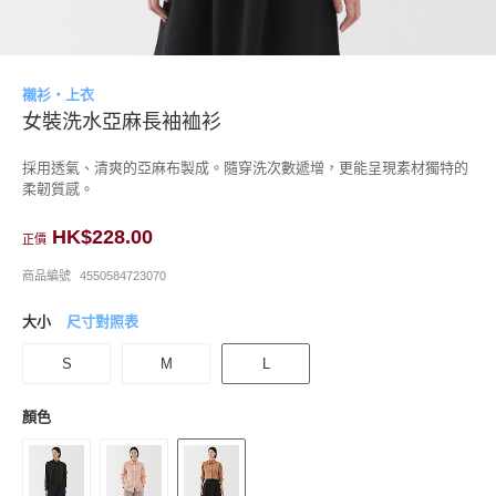
襯衫・上衣
女裝洗水亞麻長袖裇衫
採用透氣、清爽的亞麻布製成。隨穿洗次數遞增，更能呈現素材獨特的
柔韌質感。
HK$228.00
正價
商品編號
4550584723070
大小
尺寸對照表
S
M
L
顏色