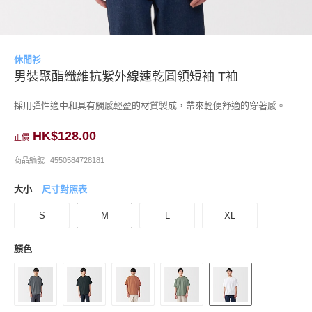
休閒衫
男裝聚酯纖維抗紫外線速乾圓領短袖 T裇
採用彈性適中和具有觸感輕盈的材質製成，帶來輕便舒適的穿著感。
HK$128.00
正價
商品編號
4550584728181
大小
尺寸對照表
S
M
L
XL
顏色