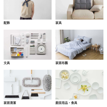
配飾
家具
文具
家居布藝
家居清潔
廚房用品・食具