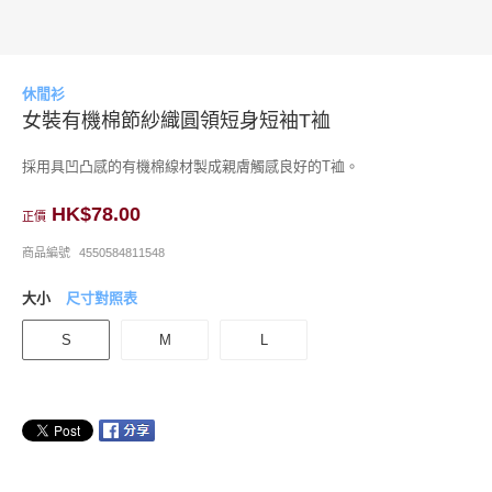
休閒衫
女裝有機棉節紗織圓領短身短袖T裇
採用具凹凸感的有機棉線材製成親膚觸感良好的T裇。
HK$78.00
正價
商品編號
4550584811548
大小
尺寸對照表
S
M
L