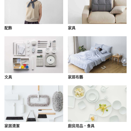
配飾
家具
文具
家居布藝
家居清潔
廚房用品・食具