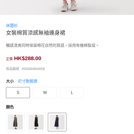
休閒衫
女裝棉質涼感無袖連身裙
觸感清爽同時保留棉花自然的質感。採用有機棉製成。
HK$288.00
正價
商品編號
4550584844058
大小
尺寸對照表
S
M
L
顏色