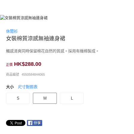
休閒衫
女裝棉質涼感無袖連身裙
觸感清爽同時保留棉花自然的質感。採用有機棉製成。
HK$288.00
正價
商品編號
4550584844065
大小
尺寸對照表
S
M
L