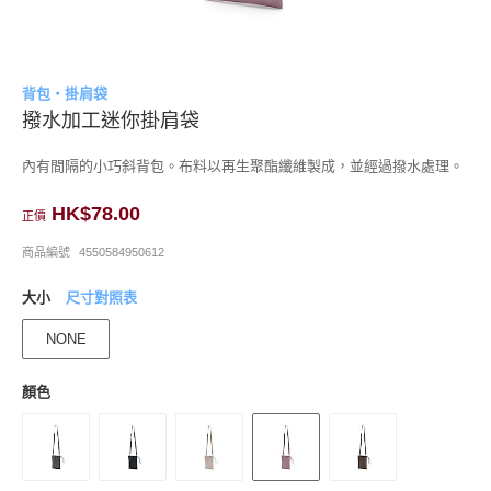
背包・掛肩袋
撥水加工迷你掛肩袋
內有間隔的小巧斜背包。布料以再生聚酯纖維製成，並經過撥水處理。
HK$78.00
正價
商品編號
4550584950612
大小
尺寸對照表
NONE
顏色