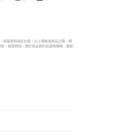
寸、容量等則為近似值。以上價格為商品正價。網
更新，敬請原諒。關於商品資料及屆時價格、最新
。