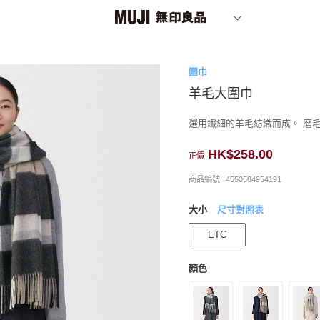
圍巾
羊毛大圍巾
選用繊細的羊毛紡織而成。 磨
HK$258.00
正價
商品編號
4550584954191
大小
尺寸對照表
ETC
顏色