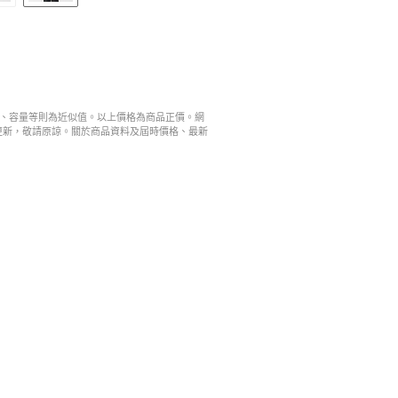
寸、容量等則為近似值。以上價格為商品正價。網
更新，敬請原諒。關於商品資料及屆時價格、最新
。