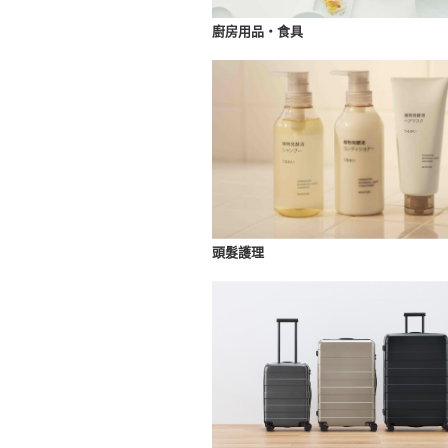
廚房用品・食具
頭髮護理