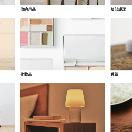
收納用品
臉部護理
化妝品
香薰