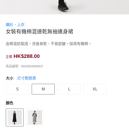
襯衫・上衣
女裝有機棉混速乾無袖連身裙
由棉混紡製成，洗後易乾、不易起皺。採用有機棉。
HK$288.00
正價
商品編號
4550584985607
大小
尺寸對照表
S
M
L
XL
顏色