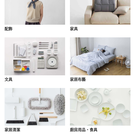
配飾
家具
文具
家居布藝
家居清潔
廚房用品・食具