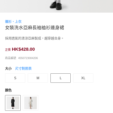
襯衫・上衣
女裝洗水亞麻長袖裇衫連身裙
採用透氣的清涼亞麻製成，越穿越合身。
HK$428.00
正價
商品編號
4550723004206
大小
尺寸對照表
S
M
L
XL
顏色