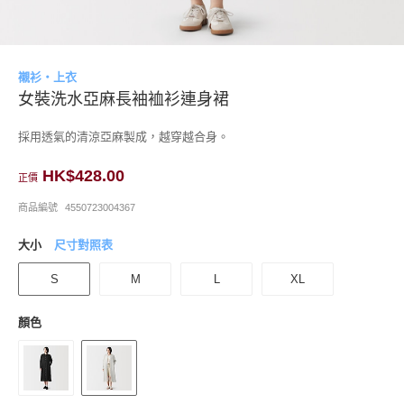
襯衫・上衣
女裝洗水亞麻長袖裇衫連身裙
採用透氣的清涼亞麻製成，越穿越合身。
HK$428.00
正價
商品編號
4550723004367
大小
尺寸對照表
S
M
L
XL
顏色