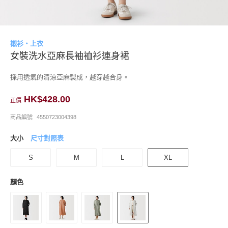
襯衫・上衣
女裝洗水亞麻長袖裇衫連身裙
採用透氣的清涼亞麻製成，越穿越合身。
HK$428.00
正價
商品編號
4550723004398
大小
尺寸對照表
S
M
L
XL
顏色