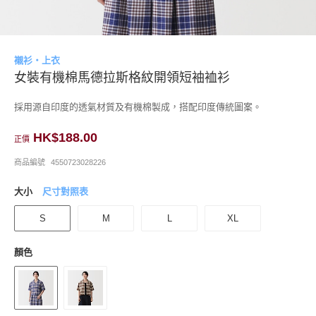
襯衫・上衣
女裝有機棉馬德拉斯格紋開領短袖裇衫
採用源自印度的透氣材質及有機棉製成，搭配印度傳統圖案。
HK$188.00
正價
商品編號
4550723028226
大小
尺寸對照表
S
M
L
XL
顏色