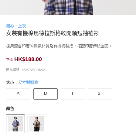
襯衫・上衣
女裝有機棉馬德拉斯格紋開領短袖裇衫
採用源自印度的透氣材質及有機棉製成，搭配印度傳統圖案。
HK$188.00
正價
商品編號
4550723028233
大小
尺寸對照表
S
M
L
XL
顏色