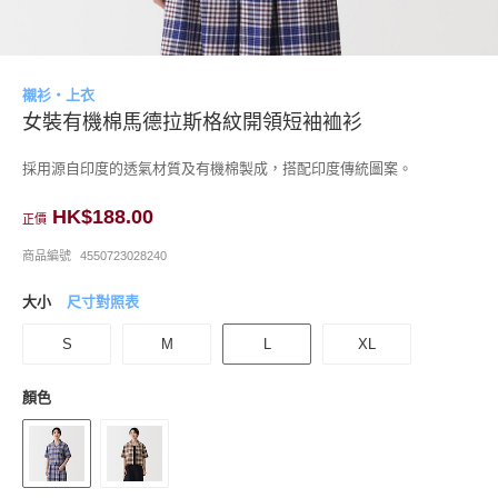
襯衫・上衣
女裝有機棉馬德拉斯格紋開領短袖裇衫
採用源自印度的透氣材質及有機棉製成，搭配印度傳統圖案。
HK$188.00
正價
商品編號
4550723028240
大小
尺寸對照表
S
M
L
XL
顏色