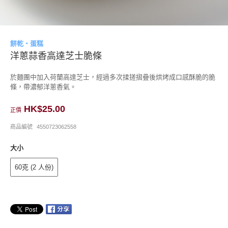
餅乾・蛋糕
洋蔥蒜香高達芝士脆條
於麵團中加入荷蘭高達芝士，經過多次揉搓摺疊後烘烤成口感酥脆的脆
條，帶濃郁洋蔥香氣。
HK$25.00
正價
商品編號
4550723062558
大小
60克 (2 人份)