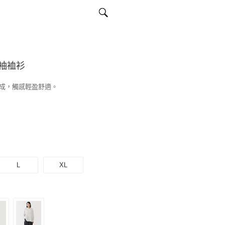
袖裇衫
成，觸感輕盈舒適。
L
XL