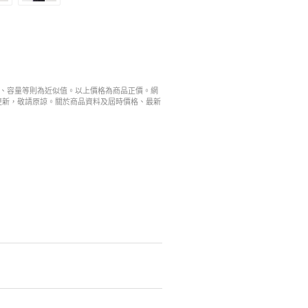
寸、容量等則為近似值。以上價格為商品正價。網
更新，敬請原諒。關於商品資料及屆時價格、最新
。