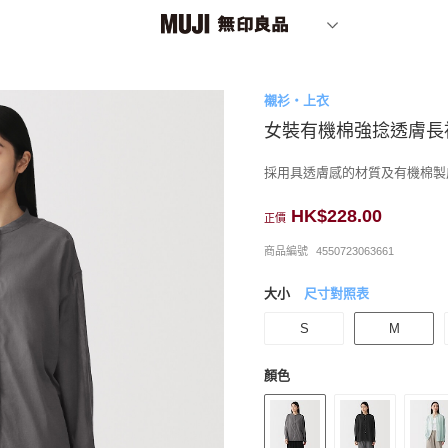
襯衫・上衣
女裝有機棉強捻透膚長
採用具透膚感的材質及有機棉製
HK$228.00
正價
商品編號
4550723063661
大小
尺寸對照表
S
M
顏色